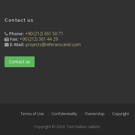
Contact us
Phone:
+90 (212) 361 50 71
Fax:
+90 (212) 361 44 29
E-Mail:
projects@referansceviri.com
Contact us
Terms of Use
Confidentiality
Ownershıp
Copyright
Copyright © 2026. Tüm hakları saklıdır.